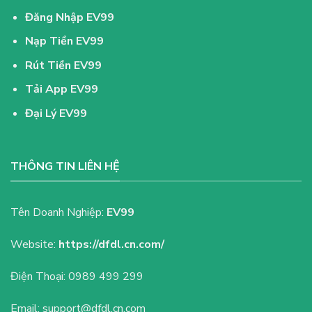
Đăng Nhập EV99
Nạp Tiền EV99
Rút Tiền EV99
Tải App EV99
Đại Lý EV99
THÔNG TIN LIÊN HỆ
Tên Doanh Nghiệp:
EV99
Website:
https://dfdl.cn.com/
Điện Thoại: 0989 499 299
Email:
support@dfdl.cn.com