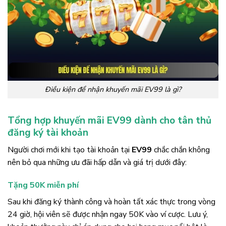
Điều kiện để nhận khuyến mãi EV99 là gì?
Tổng hợp khuyến mãi EV99 dành cho tân thủ
đăng ký tài khoản
Người chơi mới khi tạo tài khoản tại
EV99
chắc chắn không
nên bỏ qua những ưu đãi hấp dẫn và giá trị dưới đây:
Tặng 50K miễn phí
Sau khi đăng ký thành công và hoàn tất xác thực trong vòng
24 giờ, hội viên sẽ được nhận ngay 50K vào ví cược. Lưu ý,