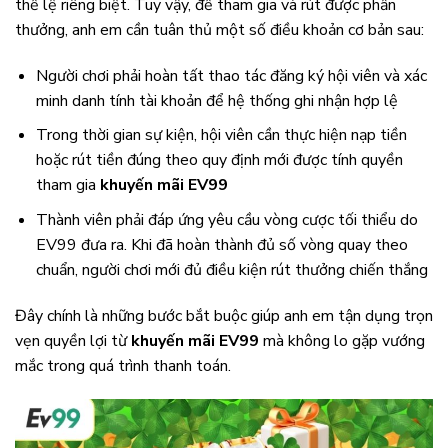
thể lệ riêng biệt. Tuy vậy, để tham gia và rút được phần
thưởng, anh em cần tuân thủ một số điều khoản cơ bản sau:
Người chơi phải hoàn tất thao tác đăng ký hội viên và xác
minh danh tính tài khoản để hệ thống ghi nhận hợp lệ
Trong thời gian sự kiện, hội viên cần thực hiện nạp tiền
hoặc rút tiền đúng theo quy định mới được tính quyền
tham gia
khuyến mãi EV99
Thành viên phải đáp ứng yêu cầu vòng cược tối thiểu do
EV99 đưa ra. Khi đã hoàn thành đủ số vòng quay theo
chuẩn, người chơi mới đủ điều kiện rút thưởng chiến thắng
Đây chính là những bước bắt buộc giúp anh em tận dụng trọn
vẹn quyền lợi từ
khuyến mãi EV99
mà không lo gặp vướng
mắc trong quá trình thanh toán.