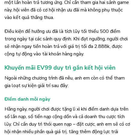
một lần hoàn trả tương ứng. Chỉ cần tham gia hai sảnh game
này, hội viên đã có cơ hội nhận ưu đãi mà không phụ thuộc
vào kết quả thắng thua.
Điều kiện để hưởng ưu đãi là tích lũy tối thiểu 500 điểm
trong ngày tại các sảnh quy định. Khi đạt ngưỡng, người chơi
sẽ nhận ngay tiền hoàn trả với giá trị tối đa 2.888k, được
cộng tự động vào tài khoản hàng ngày.
Khuyến mãi EV99 duy trì gắn kết hội viên
Ngoài những chương trình đã nêu, anh em còn có thể tham
gia loạt sự kiện giải trí sau đây:
Điểm danh mỗi ngày
Hằng ngày, người chơi được tặng lì xì khi điểm danh dựa trên
số lần nạp, số tiền nạp cộng dồn và cả doanh thu cược tích
lũy. Chỉ cần duy trì thói quen nạp – đặt cược, anh em sẽ có cơ
hội nhận nhiều phần quà giá trị, tăng thêm động lực trải