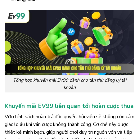
Tổng hợp khuyến mãi EV99 dành cho tân thủ đăng ký tài
khoản
Khuyến mãi EV99 liên quan tới hoàn cược thua
Với chính sách hoàn trả độc quyền, hội viên sẽ không còn cảm
giác lo âu khi ván cược không thành công. Cơ chế này được
thiết kế minh bạch, giúp người chơi duy trì nguồn vốn và tiếp