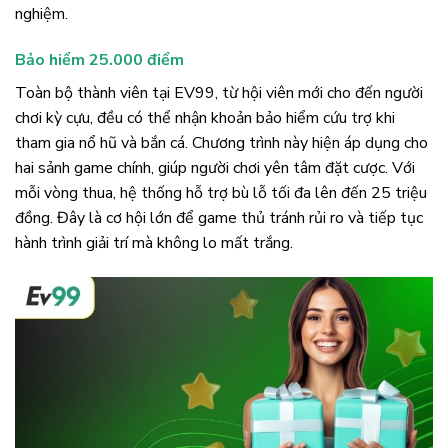
nghiệm.
Bảo hiểm 25.000 điểm
Toàn bộ thành viên tại EV99, từ hội viên mới cho đến người
chơi kỳ cựu, đều có thể nhận khoản bảo hiểm cứu trợ khi
tham gia nổ hũ và bắn cá. Chương trình này hiện áp dụng cho
hai sảnh game chính, giúp người chơi yên tâm đặt cược. Với
mỗi vòng thua, hệ thống hỗ trợ bù lỗ tối đa lên đến 25 triệu
đồng. Đây là cơ hội lớn để game thủ tránh rủi ro và tiếp tục
hành trình giải trí mà không lo mất trắng.